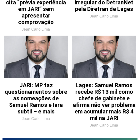
cita “prévia experiência
irregular do DetranNet
em JARI” sem
pela Diretran de Lages
apresentar
Jean Carlo Lima
comprovação
Jean Carlo Lima
JARI: MP faz
Lages: Samuel Ramos
questionamentos sobre
recebe R$ 13 mil como
as nomeações de
chefe de gabinete e
Samuel Ramos e Iara
afirma não ver problema
subtil – e mais
em acumular mais R$ 4
mil na JARI
Jean Carlo Lima
Jean Carlo Lima