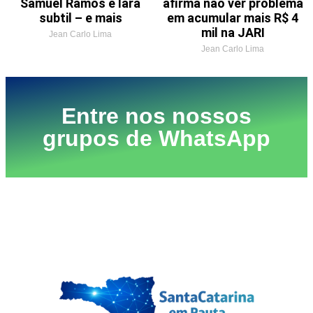
Samuel Ramos e Iara
afirma não ver problema
subtil – e mais
em acumular mais R$ 4
mil na JARI
Jean Carlo Lima
Jean Carlo Lima
Entre nos nossos
grupos de WhatsApp