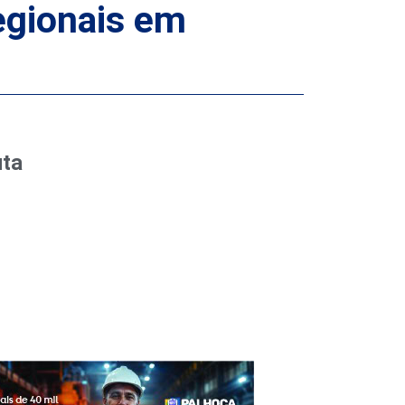
egionais em
uta