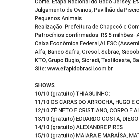
Corte, Etapa Nacional do Gado Jersey, E
Julgamento de Ovinos, Pavilhão da Pisci
Pequenos Animais
Realização: Prefeitura de Chapecó e Co
Patrocínios confirmados: R$ 5 milhões- 
Caixa Econômica Federal,ALESC (Assemble
Alfa, Banco Safra, Cresol, Sebrae, Sicoo
KTO, Grupo Bugio, Sicredi, Textiloeste, Ba
Site: www.efapidobrasil.com.br
SHOWS
10/10 (gratuito) THIAGUINHO;
11/10 OS CARAS DO ARROCHA, HUGO E G
12/10 ZÉ NETO E CRISTIANO, CORPO E 
13/10 (gratuito) EDUARDO COSTA, DIEG
14/10 (gratuito) ALEXANDRE PIRES
15/10 (gratuito) MAIARA E MARAÍSA, 