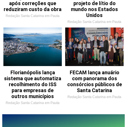
após correções que
projeto de lítio do
reduziram custo da obra
mundo nos Estados
Unidos
Redação Santa Catarina em Pauta
Redação Santa Catarina em Pauta
Florianópolis lança
FECAM lança anuário
sistema que automatiza
com panorama dos
recolhimento do ISS
consórcios públicos de
para empresas de
Santa Catarina
outros municípios
Redação Santa Catarina em Pauta
Redação Santa Catarina em Pauta