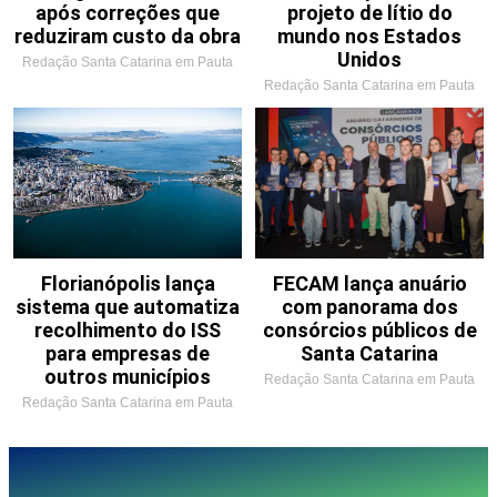
após correções que
projeto de lítio do
reduziram custo da obra
mundo nos Estados
Unidos
Redação Santa Catarina em Pauta
Redação Santa Catarina em Pauta
Florianópolis lança
FECAM lança anuário
sistema que automatiza
com panorama dos
recolhimento do ISS
consórcios públicos de
para empresas de
Santa Catarina
outros municípios
Redação Santa Catarina em Pauta
Redação Santa Catarina em Pauta