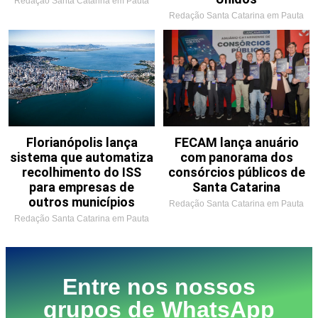
Redação Santa Catarina em Pauta
Redação Santa Catarina em Pauta
Florianópolis lança
FECAM lança anuário
sistema que automatiza
com panorama dos
recolhimento do ISS
consórcios públicos de
para empresas de
Santa Catarina
outros municípios
Redação Santa Catarina em Pauta
Redação Santa Catarina em Pauta
Entre nos nossos
grupos de WhatsApp