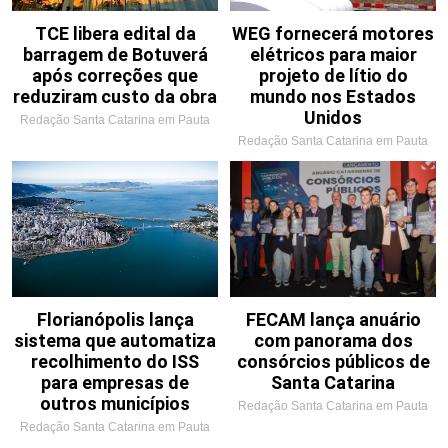
TCE libera edital da
WEG fornecerá motores
barragem de Botuverá
elétricos para maior
após correções que
projeto de lítio do
reduziram custo da obra
mundo nos Estados
Unidos
Redação Santa Catarina em Pauta
Redação Santa Catarina em Pauta
Florianópolis lança
FECAM lança anuário
sistema que automatiza
com panorama dos
recolhimento do ISS
consórcios públicos de
para empresas de
Santa Catarina
outros municípios
Redação Santa Catarina em Pauta
Redação Santa Catarina em Pauta