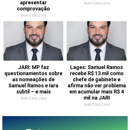
apresentar
Jean Carlo Lima
comprovação
Jean Carlo Lima
JARI: MP faz
Lages: Samuel Ramos
questionamentos sobre
recebe R$ 13 mil como
as nomeações de
chefe de gabinete e
Samuel Ramos e Iara
afirma não ver problema
subtil – e mais
em acumular mais R$ 4
mil na JARI
Jean Carlo Lima
Jean Carlo Lima