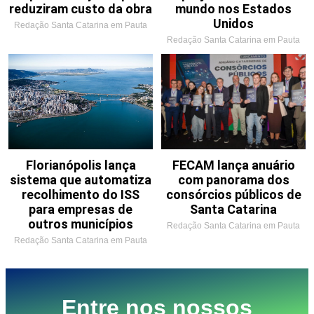
reduziram custo da obra
mundo nos Estados
Unidos
Redação Santa Catarina em Pauta
Redação Santa Catarina em Pauta
Florianópolis lança
FECAM lança anuário
sistema que automatiza
com panorama dos
recolhimento do ISS
consórcios públicos de
para empresas de
Santa Catarina
outros municípios
Redação Santa Catarina em Pauta
Redação Santa Catarina em Pauta
Entre nos nossos