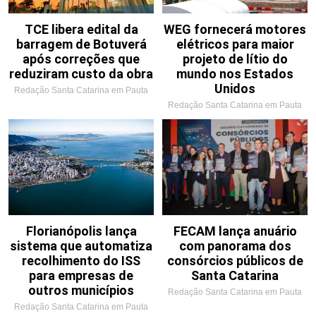
TCE libera edital da
WEG fornecerá motores
barragem de Botuverá
elétricos para maior
após correções que
projeto de lítio do
reduziram custo da obra
mundo nos Estados
Unidos
Redação Santa Catarina em Pauta
Redação Santa Catarina em Pauta
Florianópolis lança
FECAM lança anuário
sistema que automatiza
com panorama dos
recolhimento do ISS
consórcios públicos de
para empresas de
Santa Catarina
outros municípios
Redação Santa Catarina em Pauta
Redação Santa Catarina em Pauta