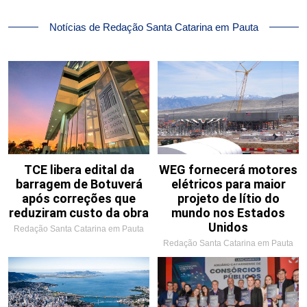
Notícias de Redação Santa Catarina em Pauta
TCE libera edital da
WEG fornecerá motores
barragem de Botuverá
elétricos para maior
após correções que
projeto de lítio do
reduziram custo da obra
mundo nos Estados
Unidos
Redação Santa Catarina em Pauta
Redação Santa Catarina em Pauta