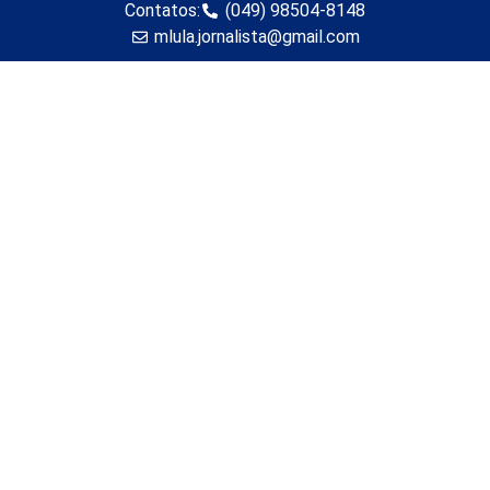
Contatos:
(049) 98504-8148
mlula.jornalista@gmail.com