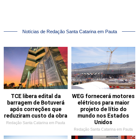
Notícias de Redação Santa Catarina em Pauta
TCE libera edital da
WEG fornecerá motores
barragem de Botuverá
elétricos para maior
após correções que
projeto de lítio do
reduziram custo da obra
mundo nos Estados
Unidos
Redação Santa Catarina em Pauta
Redação Santa Catarina em Pauta