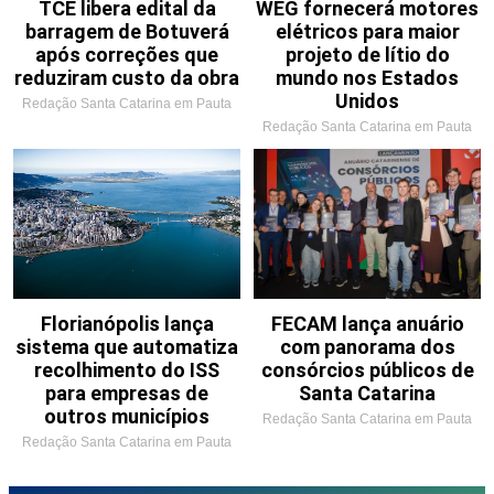
TCE libera edital da
WEG fornecerá motores
barragem de Botuverá
elétricos para maior
após correções que
projeto de lítio do
reduziram custo da obra
mundo nos Estados
Unidos
Redação Santa Catarina em Pauta
Redação Santa Catarina em Pauta
Florianópolis lança
FECAM lança anuário
sistema que automatiza
com panorama dos
recolhimento do ISS
consórcios públicos de
para empresas de
Santa Catarina
outros municípios
Redação Santa Catarina em Pauta
Redação Santa Catarina em Pauta