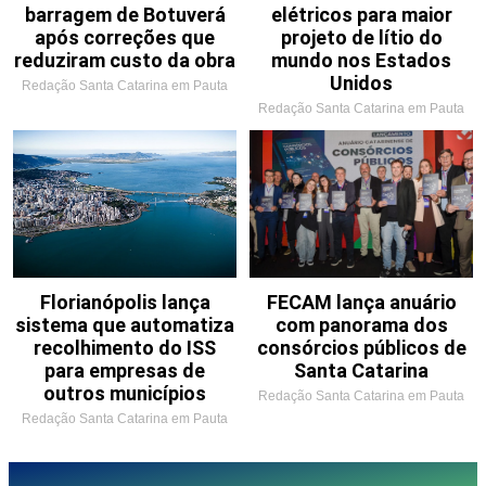
barragem de Botuverá
elétricos para maior
após correções que
projeto de lítio do
reduziram custo da obra
mundo nos Estados
Unidos
Redação Santa Catarina em Pauta
Redação Santa Catarina em Pauta
Florianópolis lança
FECAM lança anuário
sistema que automatiza
com panorama dos
recolhimento do ISS
consórcios públicos de
para empresas de
Santa Catarina
outros municípios
Redação Santa Catarina em Pauta
Redação Santa Catarina em Pauta