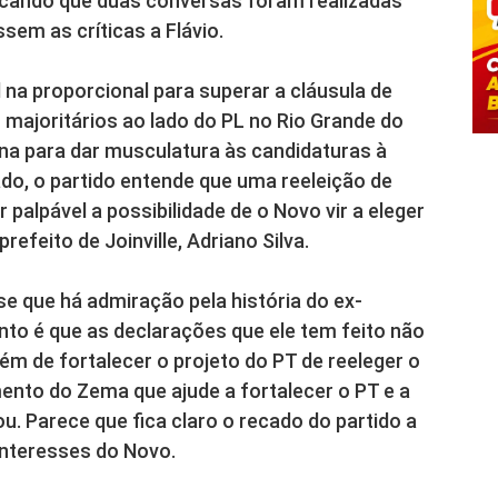
tacando que duas conversas foram realizadas
em as críticas a Flávio.
 na proporcional para superar a cláusula de
s majoritários ao lado do PL no Rio Grande do
ina para dar musculatura às candidaturas à
ado, o partido entende que uma reeleição de
 palpável a possibilidade de o Novo vir a eleger
feito de Joinville, Adriano Silva.
e que há admiração pela história do ex-
to é que as declarações que ele tem feito não
lém de fortalecer o projeto do PT de reeleger o
mento do Zema que ajude a fortalecer o PT e a
u. Parece que fica claro o recado do partido a
interesses do Novo.