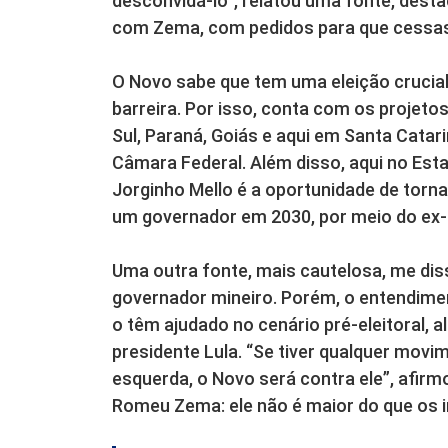
desconvidá-lo”, relatou uma fonte, des
com Zema, com pedidos para que cessass
O Novo sabe que tem uma eleição crucial
barreira. Por isso, conta com os projeto
Sul, Paraná, Goiás e aqui em Santa Catar
Câmara Federal. Além disso, aqui no Est
Jorginho Mello é a oportunidade de tornar
um governador em 2030, por meio do ex-pre
Uma outra fonte, mais cautelosa, me diss
governador mineiro. Porém, o entendimen
o têm ajudado no cenário pré-eleitoral, a
presidente Lula. “Se tiver qualquer movi
esquerda, o Novo será contra ele”, afirmo
Romeu Zema: ele não é maior do que os 