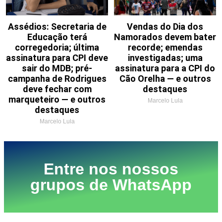
Assédios: Secretaria de
Vendas do Dia dos
Educação terá
Namorados devem bater
corregedoria; última
recorde; emendas
assinatura para CPI deve
investigadas; uma
sair do MDB; pré-
assinatura para a CPI do
campanha de Rodrigues
Cão Orelha — e outros
deve fechar com
destaques
marqueteiro — e outros
Marcelo Lula
destaques
Marcelo Lula
Entre nos nossos
grupos de WhatsApp