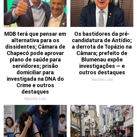
MDB terá que pensar em
Os bastidores da pré-
alternativa para os
candidatura de Antídio;
dissidentes; Câmara de
a derrota de Topázio na
Chapecó pode aprovar
Câmara; prefeito de
plano de saúde para
Blumenau expõe
servidores; prisão
investigações — e
domiciliar para
outros destaques
investigada na DNA do
Marcelo Lula
Crime e outros
destaques
Marcelo Lula