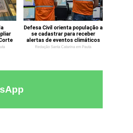
da
Defesa Civil orienta população a
pliar
se cadastrar para receber
Corte
alertas de eventos climáticos
uta
Redação Santa Catarina em Pauta
tsApp