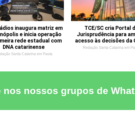
ádios inaugura matriz em
TCE/SC cria Portal 
anópolis e inicia operação
Jurisprudência para am
imeira rede estadual com
acesso às decisões da 
DNA catarinense
Redação Santa Catarina em Pa
dação Santa Catarina em Pauta
e nos nossos grupos de Wha