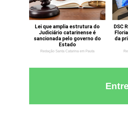
Lei que amplia estrutura do
DSC R
Judiciário catarinense é
Flori
sancionada pelo governo do
da pr
Estado
Redação Santa Catarina em Pauta
Re
Entr