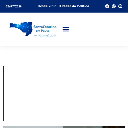
Desde 2017 - O Radar da Política
28/07/2026
Tag:
Agronegócio
ARTIGO: A força da
direita na construção
de pautas propositivas
para o Brasil