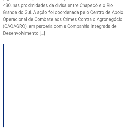
480, nas proximidades da divisa entre Chapecó e o Rio
Grande do Sul. A ação foi coordenada pelo Centro de Apoio
Operacional de Combate aos Crimes Contra o Agronegócio
(CAOAGRO), em parceria com a Companhia Integrada de
Desenvolvimento […]
Epagri destaca
mudanças estruturais,
ampliação da atuação
e investimentos em
pesquisa, ensino e
extensão