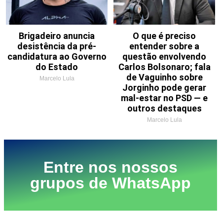
Brigadeiro anuncia
O que é preciso
desistência da pré-
entender sobre a
candidatura ao Governo
questão envolvendo
do Estado
Carlos Bolsonaro; fala
de Vaguinho sobre
Marcelo Lula
Jorginho pode gerar
mal-estar no PSD — e
outros destaques
Marcelo Lula
Entre nos nossos
grupos de WhatsApp