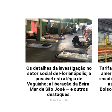
Os detalhes da investigação no
Tarif
setor social de Florianópolis; a
ameri
possível estratégia de
recad
Vaguinho; a liberação da Beira-
a
Mar de São José — e outros
Bolso
destaques.
Marcelo Lula