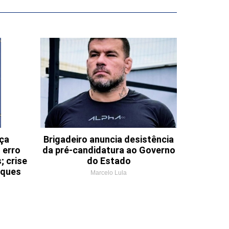
nça
Brigadeiro anuncia desistência
 erro
da pré-candidatura ao Governo
; crise
do Estado
aques
Marcelo Lula