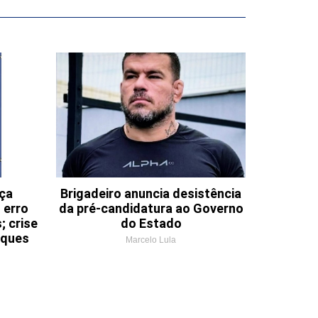
nça
Brigadeiro anuncia desistência
 erro
da pré-candidatura ao Governo
; crise
do Estado
aques
Marcelo Lula