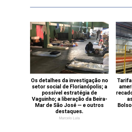
Os detalhes da investigação no
Tarif
setor social de Florianópolis; a
ameri
possível estratégia de
recad
Vaguinho; a liberação da Beira-
a
Mar de São José — e outros
Bolso
destaques.
Marcelo Lula