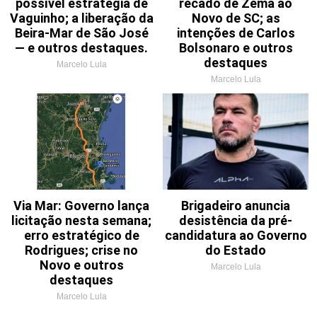
possível estratégia de
recado de Zema ao
Vaguinho; a liberação da
Novo de SC; as
Beira-Mar de São José
intenções de Carlos
— e outros destaques.
Bolsonaro e outros
destaques
Marcelo Lula
Marcelo Lula
Via Mar: Governo lança
Brigadeiro anuncia
licitação nesta semana;
desistência da pré-
erro estratégico de
candidatura ao Governo
Rodrigues; crise no
do Estado
Novo e outros
Marcelo Lula
destaques
Marcelo Lula