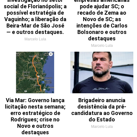
social de Florianópolis; a
pode ajudar SC; o
possível estratégia de
recado de Zema ao
Vaguinho; a liberação da
Novo de SC; as
Beira-Mar de São José
intenções de Carlos
— e outros destaques.
Bolsonaro e outros
destaques
Marcelo Lula
Marcelo Lula
Via Mar: Governo lança
Brigadeiro anuncia
licitação nesta semana;
desistência da pré-
erro estratégico de
candidatura ao Governo
Rodrigues; crise no
do Estado
Novo e outros
Marcelo Lula
destaques