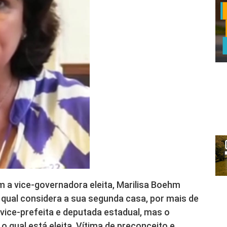
 a vice-governadora eleita, Marilisa Boehm
 a qual considera a sua segunda casa, por mais de
 vice-prefeita e deputada estadual, mas o
 o qual está eleita. Vítima de preconceito e