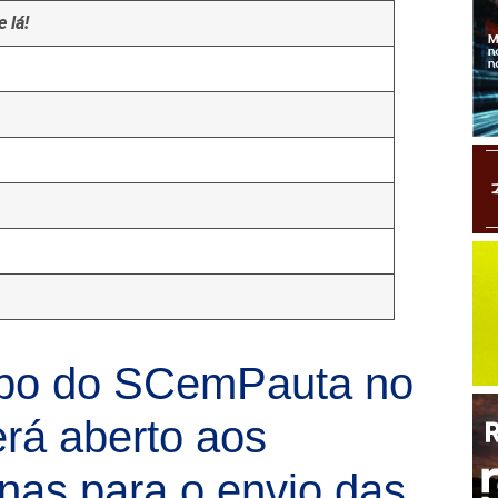
 lá!
upo do SCemPauta no
rá aberto aos
nas para o envio das