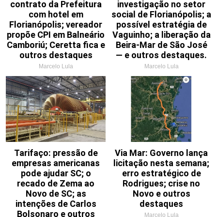
contrato da Prefeitura
investigação no setor
com hotel em
social de Florianópolis; a
Florianópolis; vereador
possível estratégia de
propõe CPI em Balneário
Vaguinho; a liberação da
Camboriú; Ceretta fica e
Beira-Mar de São José
outros destaques
— e outros destaques.
Marcelo Lula
Marcelo Lula
Tarifaço: pressão de
Via Mar: Governo lança
empresas americanas
licitação nesta semana;
pode ajudar SC; o
erro estratégico de
recado de Zema ao
Rodrigues; crise no
Novo de SC; as
Novo e outros
intenções de Carlos
destaques
Bolsonaro e outros
Marcelo Lula