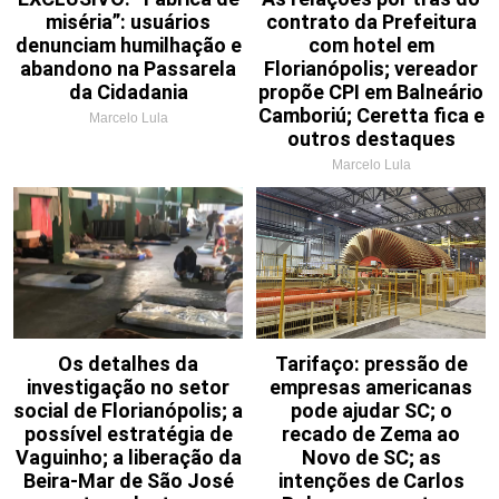
miséria”: usuários
contrato da Prefeitura
denunciam humilhação e
com hotel em
abandono na Passarela
Florianópolis; vereador
da Cidadania
propõe CPI em Balneário
Camboriú; Ceretta fica e
Marcelo Lula
outros destaques
Marcelo Lula
Os detalhes da
Tarifaço: pressão de
investigação no setor
empresas americanas
social de Florianópolis; a
pode ajudar SC; o
possível estratégia de
recado de Zema ao
Vaguinho; a liberação da
Novo de SC; as
Beira-Mar de São José
intenções de Carlos