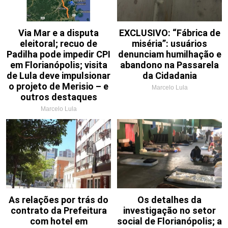
Via Mar e a disputa
EXCLUSIVO: “Fábrica de
eleitoral; recuo de
miséria”: usuários
Padilha pode impedir CPI
denunciam humilhação e
em Florianópolis; visita
abandono na Passarela
de Lula deve impulsionar
da Cidadania
o projeto de Merisio – e
Marcelo Lula
outros destaques
Marcelo Lula
As relações por trás do
Os detalhes da
contrato da Prefeitura
investigação no setor
com hotel em
social de Florianópolis; a