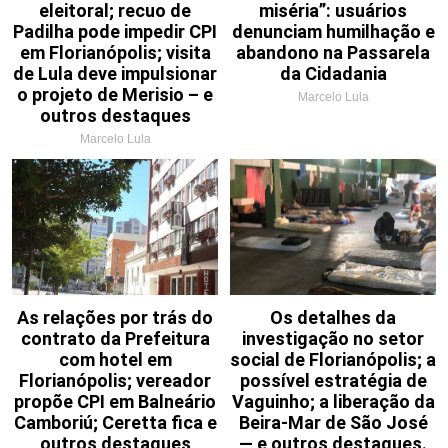
eleitoral; recuo de
miséria”: usuários
Padilha pode impedir CPI
denunciam humilhação e
em Florianópolis; visita
abandono na Passarela
de Lula deve impulsionar
da Cidadania
o projeto de Merisio – e
Marcelo Lula
outros destaques
Marcelo Lula
As relações por trás do
Os detalhes da
contrato da Prefeitura
investigação no setor
com hotel em
social de Florianópolis; a
Florianópolis; vereador
possível estratégia de
propõe CPI em Balneário
Vaguinho; a liberação da
Camboriú; Ceretta fica e
Beira-Mar de São José
outros destaques
— e outros destaques.