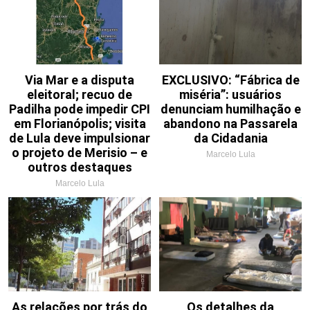
Via Mar e a disputa
EXCLUSIVO: “Fábrica de
eleitoral; recuo de
miséria”: usuários
Padilha pode impedir CPI
denunciam humilhação e
em Florianópolis; visita
abandono na Passarela
de Lula deve impulsionar
da Cidadania
o projeto de Merisio – e
Marcelo Lula
outros destaques
Marcelo Lula
As relações por trás do
Os detalhes da