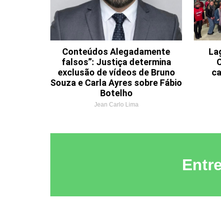
Conteúdos Alegadamente
La
falsos”: Justiça determina
C
exclusão de vídeos de Bruno
ca
Souza e Carla Ayres sobre Fábio
Botelho
Jean Carlo Lima
Entr