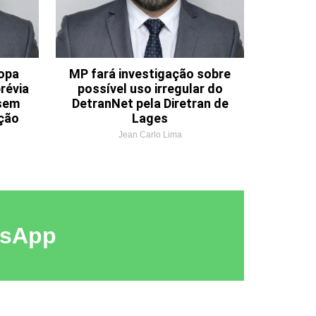
opa
MP fará investigação sobre
révia
possível uso irregular do
 sem
DetranNet pela Diretran de
ção
Lages
Jean Carlo Lima
tsApp