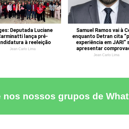
ges: Deputada Luciane
Samuel Ramos vai à C
arminatti lança pré-
enquanto Detran cita “p
ndidatura à reeleição
experiência em JARI”
apresentar comprova
Jean Carlo Lima
Jean Carlo Lima
e nos nossos grupos de Wha