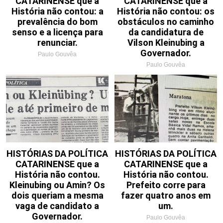
CATARINENSE que a
CATARINENSE que a
História não contou: a
História não contou: os
prevalência do bom
obstáculos no caminho
senso e a licença para
da candidatura de
renunciar.
Vilson Kleinubing a
Governador.
Paulo Gouvêa
Paulo Gouvêa
HISTÓRIAS DA POLÍTICA
HISTÓRIAS DA POLÍTICA
CATARINENSE que a
CATARINENSE que a
História não contou.
História não contou.
Kleinubing ou Amin? Os
Prefeito corre para
dois queriam a mesma
fazer quatro anos em
vaga de candidato a
um.
Governador.
Paulo Gouvêa