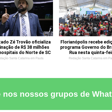
ado Zé Trovão oficializa
Florianópolis recebe edi
inação de R$ 38 milhões
programa Governo do Bra
hospitais do Norte de SC
Rua nesta quinta-fei
dação Santa Catarina em Pauta
Redação Santa Catarina em Pa
e nos nossos grupos de Wha