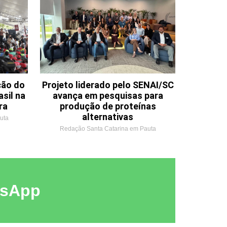
ção do
Projeto liderado pelo SENAI/SC
sil na
avança em pesquisas para
ra
produção de proteínas
alternativas
uta
Redação Santa Catarina em Pauta
tsApp