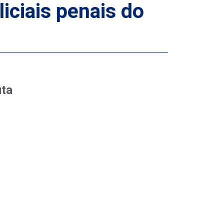
iciais penais do
uta