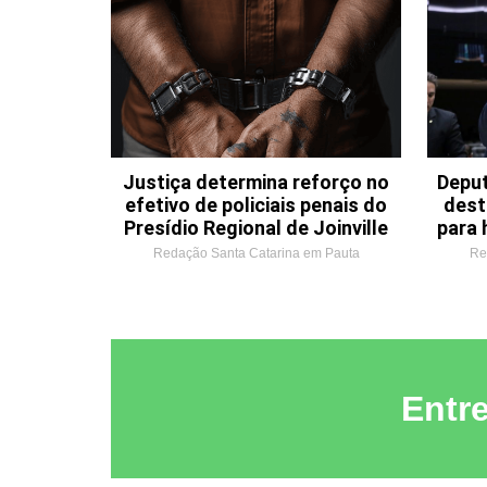
Justiça determina reforço no
Deput
efetivo de policiais penais do
dest
Presídio Regional de Joinville
para 
Redação Santa Catarina em Pauta
Re
Entr