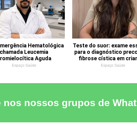
mergência Hematológica
Teste do suor: exame es
chamada Leucemia
para o diagnóstico prec
romielocítica Aguda
fibrose cística em cri
Espaço Saúde
Espaço Saúde
e nos nossos grupos de Wha