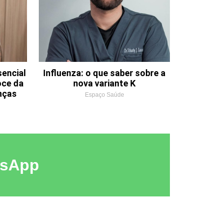
sencial
Influenza: o que saber sobre a
oce da
nova variante K
anças
Espaço Saúde
tsApp