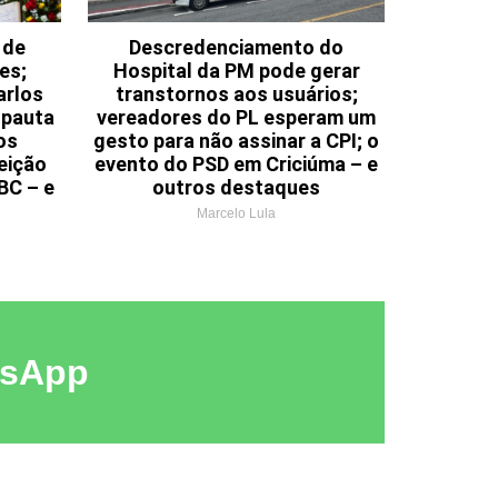
 de
Descredenciamento do
es;
Hospital da PM pode gerar
arlos
transtornos aos usuários;
 pauta
vereadores do PL esperam um
os
gesto para não assinar a CPI; o
leição
evento do PSD em Criciúma – e
BC – e
outros destaques
Marcelo Lula
tsApp