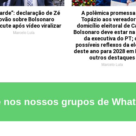
arde”: declaração de Zé
A polêmica promessa
ovão sobre Bolsonaro
Topázio aos vereador
cute após vídeo viralizar
domicílio eleitoral de C
Bolsonaro deve estar na
Marcelo Lula
da executiva do PT; 
possíveis reflexos da e
deste ano para 2028 em 
outros destaques
Marcelo Lula
e nos nossos grupos de Wha