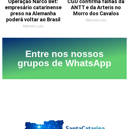
Operação Narco Bet:
CGU confirma falhas da
empresário catarinense
ANTT e da Arteris no
preso na Alemanha
Morro dos Cavalos
poderá voltar ao Brasil
Marcelo Lula
Marcelo Lula
Entre nos nossos
grupos de WhatsApp