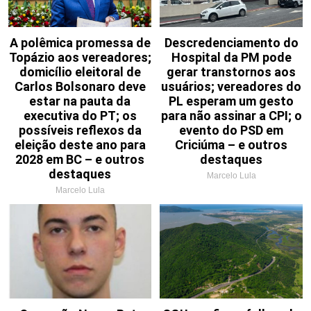
A polêmica promessa de
Descredenciamento do
Topázio aos vereadores;
Hospital da PM pode
domicílio eleitoral de
gerar transtornos aos
Carlos Bolsonaro deve
usuários; vereadores do
estar na pauta da
PL esperam um gesto
executiva do PT; os
para não assinar a CPI; o
possíveis reflexos da
evento do PSD em
eleição deste ano para
Criciúma – e outros
2028 em BC – e outros
destaques
destaques
Marcelo Lula
Marcelo Lula