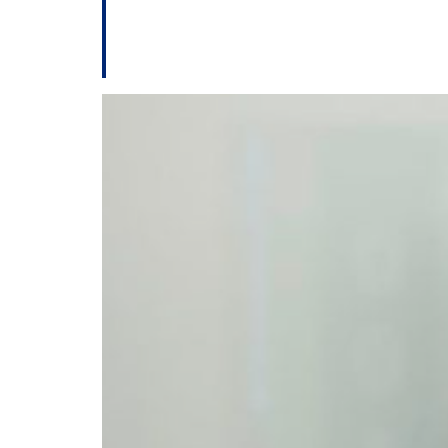
O Perigo Silencios
em Idosos