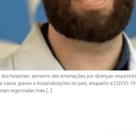
 dos hospitais: aumento das internações por doenças respiratór
 de casos graves e hospitalizações no país, enquanto a COVID-19
oram registradas mais […]
tar isenção do IPTU em Sã