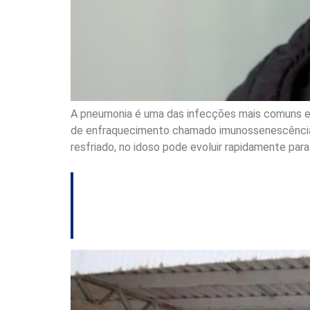
A pneumonia é uma das infecções mais comuns e 
de enfraquecimento chamado imunossenescência, 
resfriado, no idoso pode evoluir rapidamente para
Cati retoma ativid
para idosos em S