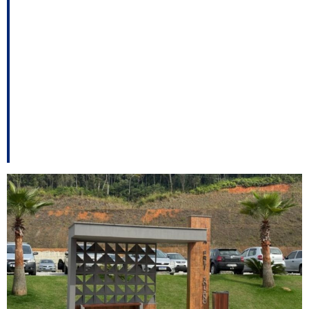
Gaspar instala 18
novos abrigos de
ônibus para ampliar
conforto e segurança
dos passageiros