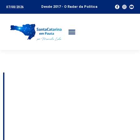
Desde 2017 - O Radar da Política
07/08/2026
Tag:
Infraestrutura
São José regulamenta
outorga onerosa com
novas regras para
construções e uso de
imóveis