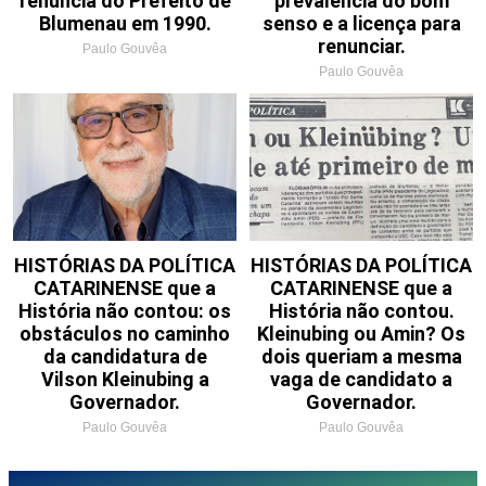
renúncia do Prefeito de
prevalência do bom
Blumenau em 1990.
senso e a licença para
renunciar.
Paulo Gouvêa
Paulo Gouvêa
HISTÓRIAS DA POLÍTICA
HISTÓRIAS DA POLÍTICA
CATARINENSE que a
CATARINENSE que a
História não contou: os
História não contou.
obstáculos no caminho
Kleinubing ou Amin? Os
da candidatura de
dois queriam a mesma
Vilson Kleinubing a
vaga de candidato a
Governador.
Governador.
Paulo Gouvêa
Paulo Gouvêa