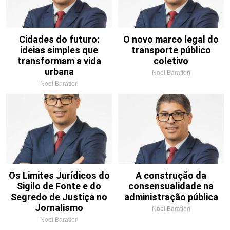
Cidades do futuro:
O novo marco legal do
ideias simples que
transporte público
transformam a vida
coletivo
urbana
Noel Baratieri
Noel Baratieri
Os Limites Jurídicos do
A construção da
Sigilo de Fonte e do
consensualidade na
Segredo de Justiça no
administração pública
Jornalismo
Noel Baratieri
Noel Baratieri