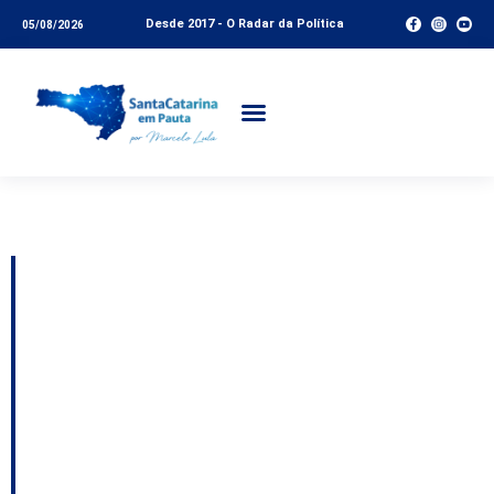
Desde 2017 - O Radar da Política
05/08/2026
Tag:
controle externo
Lages: TCE/SC
analisará denúncia que
questiona a legalidade
da lei que criou a
Secretaria de