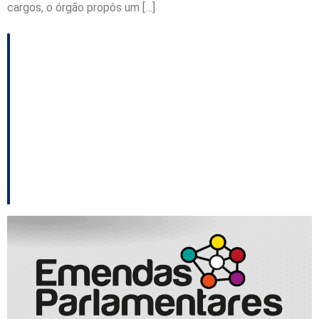
cargos, o órgão propôs um […]
TCE/SC promove ciclo
de estudos sobre
gestão de emendas
parlamentares em sete
cidades