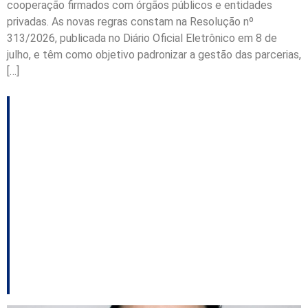
cooperação firmados com órgãos públicos e entidades
privadas. As novas regras constam na Resolução nº
313/2026, publicada no Diário Oficial Eletrônico em 8 de
julho, e têm como objetivo padronizar a gestão das parcerias,
[…]
Novos cargos no setor
de Comunicação
levantam suspeitas de
tentativa de contornar
TAC sobre desvio de
função