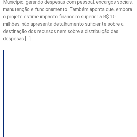
Município, gerando despesas com pessoal, encargos sociais,
manutenção e funcionamento. Também aponta que, embora
o projeto estime impacto financeiro superior a R$ 10
milhões, não apresenta detalhamento suficiente sobre a
destinação dos recursos nem sobre a distribuição das
despesas […]
STF restabelece
suspensão de licitação
e reforça competência
dos Tribunais de
Contas para medidas
cautelares