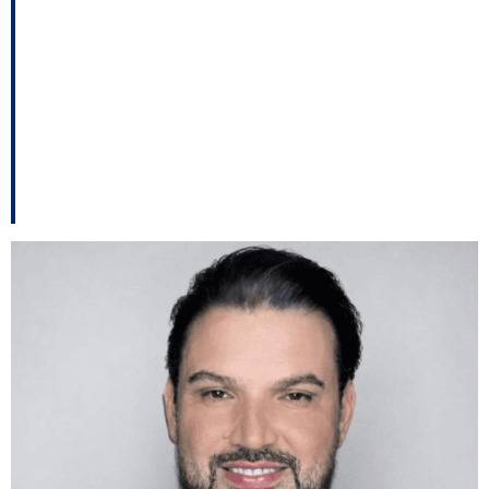
empresa com
orçamento 300%
superior ao de
concorrentes