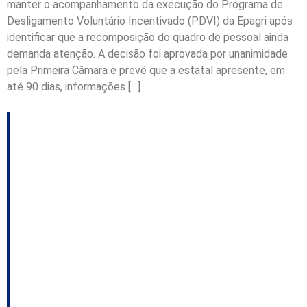
manter o acompanhamento da execução do Programa de
Desligamento Voluntário Incentivado (PDVI) da Epagri após
identificar que a recomposição do quadro de pessoal ainda
demanda atenção. A decisão foi aprovada por unanimidade
pela Primeira Câmara e prevê que a estatal apresente, em
até 90 dias, informações […]
TCE vai analisar voto
que aponta
superfaturamento em
show de drones no
Réveillon de
Florianópolis