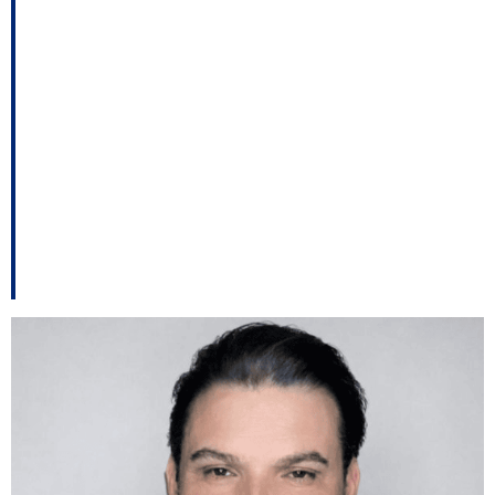
Ministério Público:
denúncia aponta
suspeita de
subcontratação em
serviço da Festa do
Pinhão