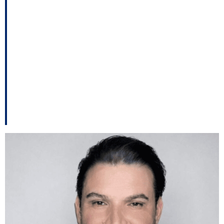
irregularidades nas
nomeações de Samuel
Ramos e Iara Subtil
muda de status no
MPSC